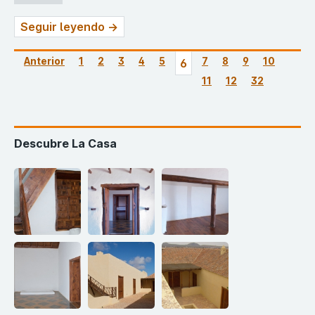
Seguir leyendo →
Anterior
1
2
3
4
5
7
8
9
10
6
11
12
32
Descubre La Casa