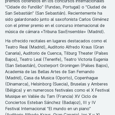
premios obtenidos en los concursos internacionales
“Cidade do Fundão” (Fundao, Portugal) o “Ciudad de
San Sebastián” (San Sebastián). Recientemente ha
sido galardonado junto al saxofonista Carlos Giménez
con el primer premio en el concurso internacional de
música de cámara «Tribuna SaxEnsemble» (Madrid).
Ha ofrecido recitales en lugares destacados como el
Teatro Real (Madrid), Auditorio Alfredo Kraus (Gran
Canaria), Auditorio de Cuenca, Tilburg Theater (Países
Bajos), Teatro Leal (Tenerife), Teatro Victoria Eugenia
(San Sebastián), Oosterport Groningen (Países Bajos),
Academia de las Bellas Artes de San Fernando
(Madrid), Casa da Musica (Oporto), Copenhague
(Dinamarca), Helsinborg (Suecia), Bruselas y Amberes
(Bélgica) y en numerosos festivales como el X Festival
Musique en Vallée du Tarn (Francia) XV Ciclo de
Conciertos Esteban Sánchez (Badajoz), III y IV
Festival Internacional “El mundo en un piano”
(Auditorio Alfredo Kraus, Gran Canaria), los X y XI