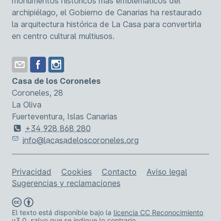
monumentos históricos más emblemáticos del
archipiélago, el Gobierno de Canarias ha restaurado
la arquitectura histórica de La Casa para convertirla
en centro cultural multiusos.
Casa de los Coroneles
Coroneles, 28
La Oliva
Fuerteventura, Islas Canarias
+34 928 868 280
info@lacasadeloscoroneles.org
Enlaces de asistencia
Privacidad
Cookies
Contacto
Aviso legal
Sugerencias y reclamaciones
El texto está disponible bajo la
licencia CC Reconocimiento
v3.0
, salvo que se indique lo contrario