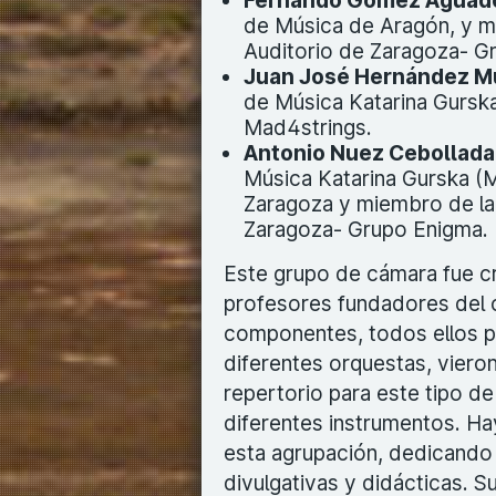
Fernando Gómez Aguad
de Música de Aragón, y m
Auditorio de Zaragoza- G
Juan José Hernández 
de Música Katarina Gurska
Mad4strings.
Antonio Nuez Cebollada
Música Katarina Gurska (M
Zaragoza y miembro de la
Zaragoza- Grupo Enigma.
Este grupo de cámara fue cre
profesores fundadores del c
componentes, todos ellos p
diferentes orquestas, vieron
repertorio para este tipo d
diferentes instrumentos. Ha
esta agrupación, dedicando
divulgativas y didácticas. S