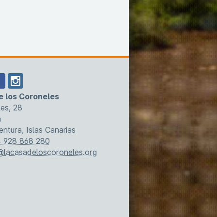
e los Coroneles
es, 28
a
entura, Islas Canarias
 928 868 280
@lacasadeloscoroneles.org