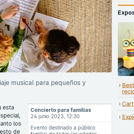
Expos
iaje musical para pequeños y
Best
reci
Cart
n esta
Concierto para familias
special,
24 junio 2023, 12:30
Expl
tanto los
Evento destinado a público
resto de
familiar de todas las edades