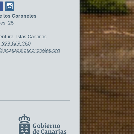
e los Coroneles
es, 28
a
entura, Islas Canarias
 928 868 280
@lacasadeloscoroneles.org