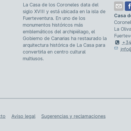
La Casa de los Coroneles data del
siglo XVIII y está ubicada en la isla de
Casa d
Fuerteventura. En uno de los
Coronel
monumentos históricos más
La Oliv
emblemáticos del archipiélago, el
Fuertev
Gobierno de Canarias ha restaurado la
+34
arquitectura histórica de La Casa para
info
convertirla en centro cultural
multiusos.
ia
cto
Aviso legal
Sugerencias y reclamaciones