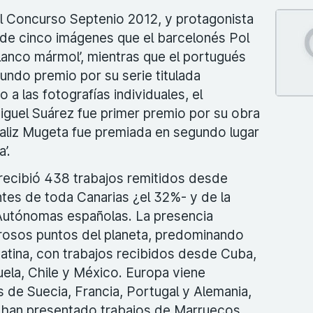
l Concurso Septenio 2012, y protagonista
e de cinco imágenes que el barcelonés Pol
anco mármol’, mientras que el portugués
ndo premio por su serie titulada
 a las fotografías individuales, el
guel Suárez fue primer premio por su obra
íbaliz Mugeta fue premiada en segundo lugar
’.
recibió 438 trabajos remitidos desde
ntes de toda Canarias ¿el 32%- y de la
Autónomas españolas. La presencia
erosos puntos del planeta, predominando
atina, con trabajos recibidos desde Cuba,
ela, Chile y México. Europa viene
 de Suecia, Francia, Portugal y Alemania,
e han presentado trabajos de Marruecos.