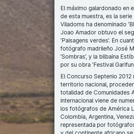
El máximo galardonado en e
de esta muestra, es la seri
Viladoms ha denominado ‘Bl
Joao Amador obtuvo el segu
‘Paisagens verdes’. En cuanto
fotógrafo madrileño José Mi
‘Sombras’, y la bilbaína Est
por su obra ‘Festival Garifuna
El Concurso Septenio 2012 
territorio nacional, procede
totalidad de Comunidades 
internacional viene de num
los fotógrafos de América L
Colombia, Argentina, Venezu
representada por fotógrafos
y del continente africano s