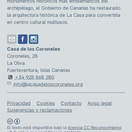
monumentos históricos más emblemáticos del
archipiélago, el Gobierno de Canarias ha restaurado
la arquitectura histórica de La Casa para convertirla
en centro cultural multiusos.
Casa de los Coroneles
Coroneles, 28
La Oliva
Fuerteventura, Islas Canarias
+34 928 868 280
info@lacasadeloscoroneles.org
Enlaces de asistencia
Privacidad
Cookies
Contacto
Aviso legal
Sugerencias y reclamaciones
El texto está disponible bajo la
licencia CC Reconocimiento