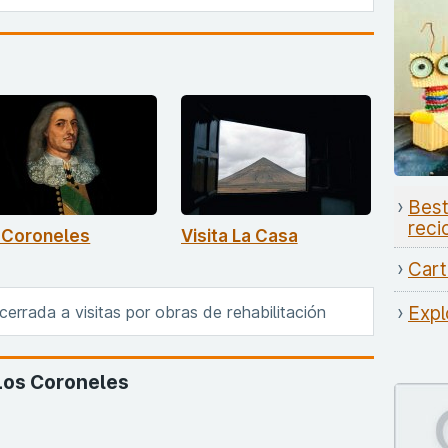
Best
reci
 Coroneles
Visita La Casa
Cart
errada a visitas por obras de rehabilitación
Expl
 Los Coroneles