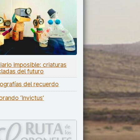
iario imposible: criaturas
cladas del futuro
ografías del recuerdo
orando ‘Invictus’