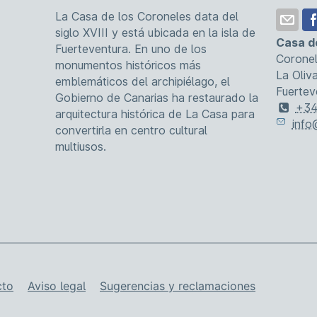
La Casa de los Coroneles data del
siglo XVIII y está ubicada en la isla de
Casa d
Fuerteventura. En uno de los
Coronel
monumentos históricos más
La Oliv
emblemáticos del archipiélago, el
Fuertev
Gobierno de Canarias ha restaurado la
+34
arquitectura histórica de La Casa para
info
convertirla en centro cultural
multiusos.
ia
cto
Aviso legal
Sugerencias y reclamaciones