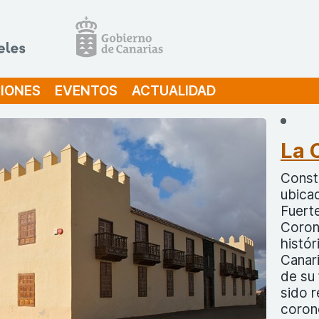
IONES
EVENTOS
ACTUALIDAD
La 
Constr
ubicad
Fuerte
Coron
histó
Canari
de su
sido r
corone