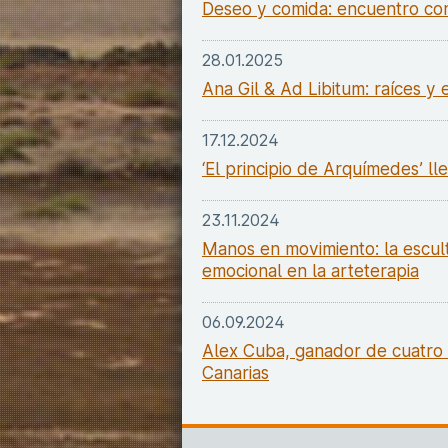
Deseo y comida: encuentro con
28.01.2025
Ana Gil & Ad Libitum: raíces y
17.12.2024
‘El principio de Arquímedes’ l
23.11.2024
Manos en movimiento: la escul
emocional en la arteterapia
06.09.2024
Alex Cuba, ganador de cuatro 
Canarias