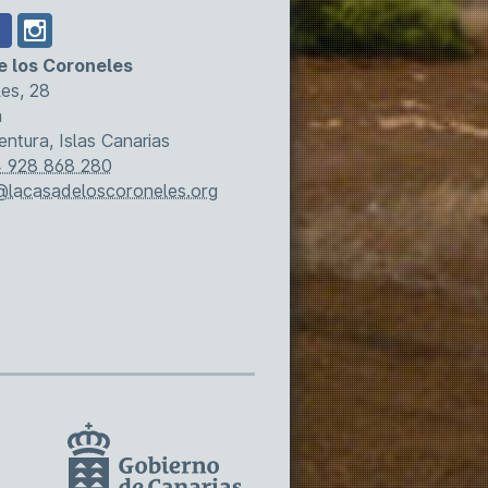
e los Coroneles
es, 28
a
entura, Islas Canarias
 928 868 280
@lacasadeloscoroneles.org